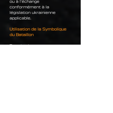
ou à l’échange
conformément à la
législation ukrainienne
applicable.
Utilisation de la Symbolique
du Bataillon
Tous les logos, noms,
insignes, écussons,
photographies, graphiques et
éléments visuels associés au
bataillon Atey sont la
propriété intellectuelle de
leurs propriétaires respectifs
ou sont utilisés avec une
autorisation légale.
L’utilisation de la symbolique
du bataillon à des fins de
fraude, d’activités illégales,