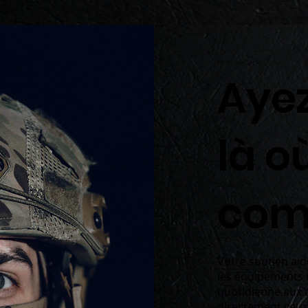
Aye
là o
comp
Votre soutien aide
les équipements 
quotidienne aux 
directement ceux