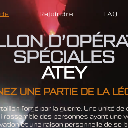
ide
Rejoindre
FAQ
ILLON D’OPÉRA
SPÉCIALES
ATEY
EZ UNE PARTIE DE LA L
aillon forgé par la guerre. Une unité d
ui rassemble des personnes ayant une v
vation et une raison personnelle de se 