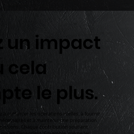
z un impact
ù cela
te le plus.
 à renforcer les opérations réelles, à fournir
nécessaires et à maintenir une préparation
missions. Chaque contribution soutient
 qui en dépendent. Ensemble, même les