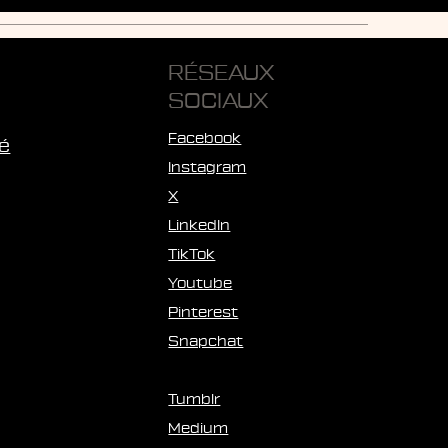
RÉSEAUX
SOCIAUX
Facebook
té
Instagram
X
LinkedIn
TikTok
Youtube
Pinterest
Snapchat
Tumblr
Medium