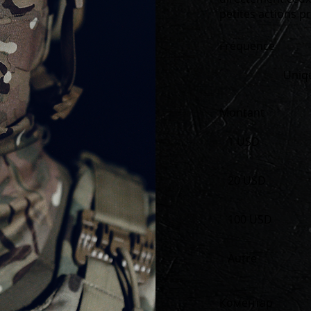
petites actions pr
Fréquence
Uniq
Montant
1 USD
20 USD
100 USD
Autre
Коментар