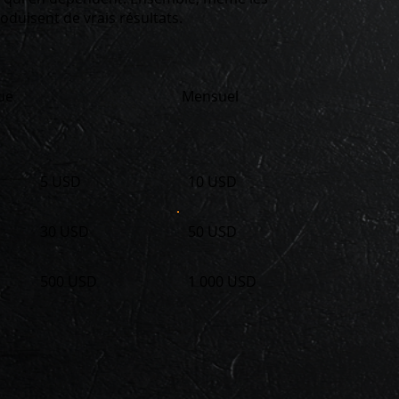
oduisent de vrais résultats.
ue
Mensuel
5 USD
10 USD
30 USD
50 USD
500 USD
1 000 USD