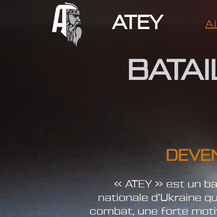
ATEY
A
BATA
DEVEN
« ATEY » est un bat
nationale d’Ukraine q
combat, une forte moti