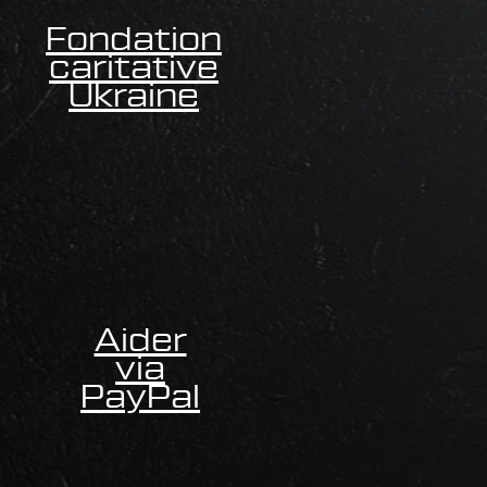
Fondation
caritative
Ukraine
Aider
via
PayPal