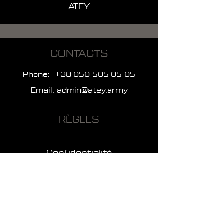
ATEY
CONTACTS
Phone:
+38 050 505 05 05
Email:
admin@atey.army
RÈGLES
Confidentialité
Utilisation
Finances
PAGES
Accueil