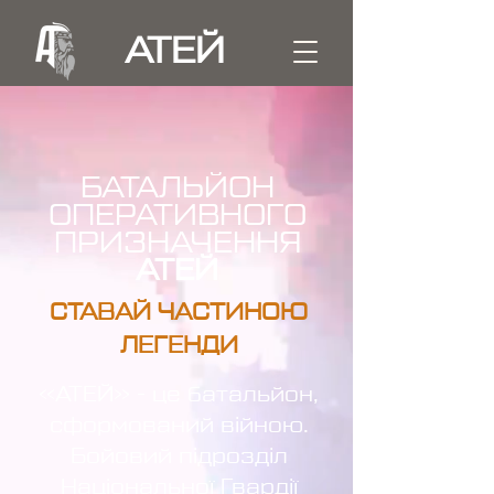
АТЕЙ
БАТАЛЬЙОН
ОПЕРАТИВНОГО
ПРИЗНАЧЕННЯ
АТЕЙ
​СТАВАЙ ЧАСТИНОЮ
ЛЕГЕНДИ
«АТЕЙ» - це батальйон,
сформований війною.
Бойовий підрозділ
Національної Гвардії