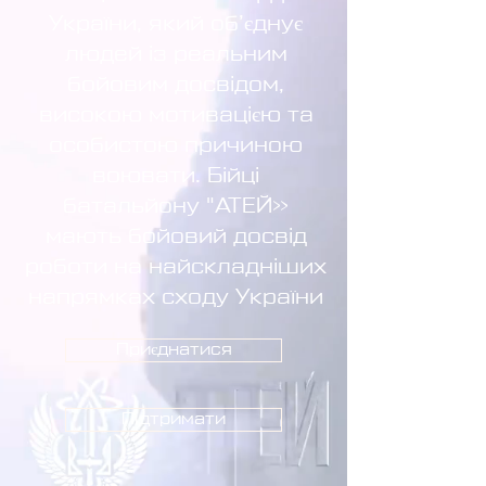
України, який об’єднує
людей із реальним
бойовим досвідом,
високою мотивацією та
особистою причиною
воювати. Бійці
батальйону "АТЕЙ»
мають бойовий досвід
роботи на найскладніших
напрямках сходу України
Приєднатися
Підтримати