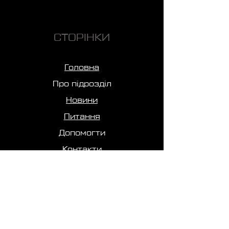
СТОРІНКИ
Головна
Про підрозділ
Новини
Питання
Допомогти
Контакти
Мерч Підрозділу
Оплата та Доставка