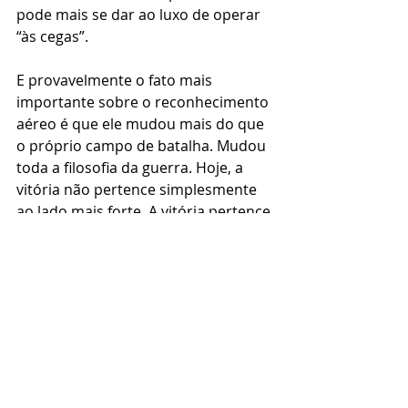
pode mais se dar ao luxo de operar 
“às cegas”.
E provavelmente o fato mais 
importante sobre o reconhecimento 
aéreo é que ele mudou mais do que 
o próprio campo de batalha. Mudou 
toda a filosofia da guerra. Hoje, a 
vitória não pertence simplesmente 
ao lado mais forte. A vitória pertence 
ao lado que vê mais rápido, analisa 
mais rápido e se adapta mais rápido.
Isso significa que, às vezes, um 
pequeno drone no céu pode 
influenciar a batalha mais do que 
enormes quantidades de 
equipamentos no solo.