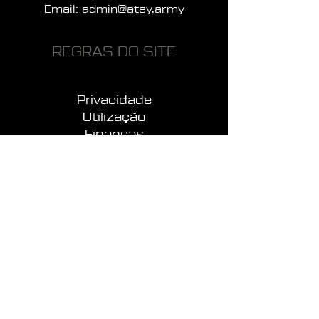
Email:
admin@atey.army
REGRAS DO SITE
Privacidade
Utilização
Finanças
PÁGINAS
Início
Sobre a unidade
Notícias
Perguntas
Apoiar
Contactos