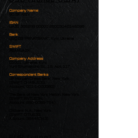
USD (долар США)
Company Name
BO BF ATEY
IBAN
UA31
305299 00000
26003040146098
Bank
JSC CB “PRIVATBANK”, Kyiv, Ukraine
SWIFT
PBANUA2X
Company Address
01001, Ukraine, Kyiv,
Yurii Shumskoho St., 1B, Apt. 117
Correspondent Banks
JP Morgan Chase Bank, New York
(SWIFT: CHASUS33,
Account:
001-1-000080)
The Bank of New York Mellon, New York
(SWIFT: IRVTUS3N,
Account:
890-0085-754)
Citibank N.A., New York
(SWIFT: CITIUS33,
Account:
36445343)
EUR (євро)