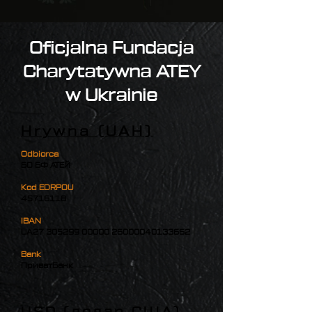
Oficjalna Fundacja
Charytatywna ATEY
w Ukrainie
Hrywna (UAH)
Odbiorca
БО БФ АТЕЙ
Kod EDRPOU
45716118
IBAN
UA27 305299 00000 26000040133662
Bank
ПриватБанк