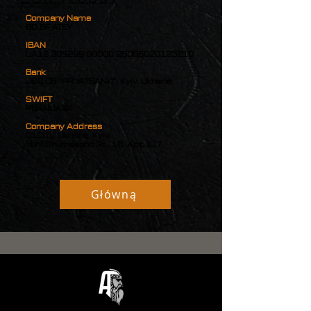
Company Name
BO BF ATEY
IBAN
UA12
305299 00000
26006020123210
Bank
JSC CB “PRIVATBANK”, Kyiv, Ukraine
SWIFT
PBANUA2X
Company Address
01001, Ukraine, Kyiv,
Yurii Shumskoho St., 1B, Apt. 117
Główną