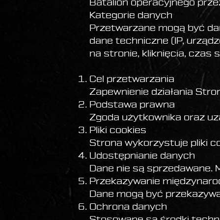
Batalion operacyjnego prze
Kategorie danych
Przetwarzane mogą być dane
dane techniczne (IP, urząd
na stronie, kliknięcia, czas s
Cel przetwarzania
Zapewnienie działania Stron
Podstawa prawna
Zgoda użytkownika oraz uza
Pliki cookies
Strona wykorzystuje pliki co
Udostępnianie danych
Dane nie są sprzedawane. 
Przekazywanie międzynar
Dane mogą być przekazywan
Ochrona danych
Stosowane są środki techni