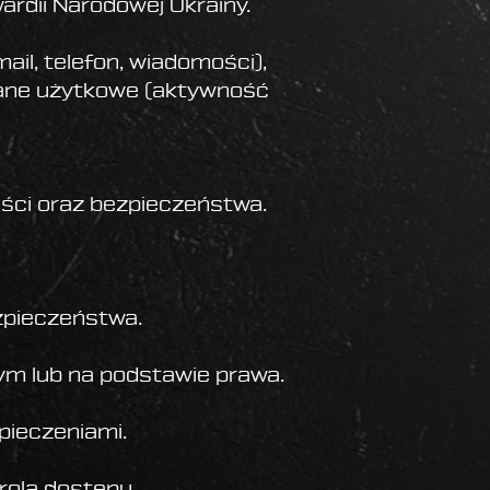
rdii Narodowej Ukrainy.
il, telefon, wiadomości),
 dane użytkowe (aktywność
ności oraz bezpieczeństwa.
bezpieczeństwa.
m lub na podstawie prawa.
pieczeniami.
rola dostępu.