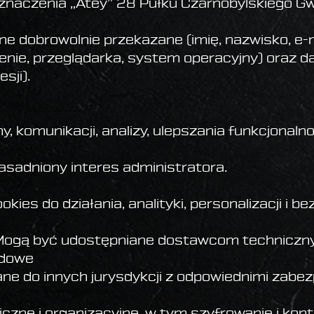
znaczenia „Atey” 28 Pułku Czarnobylskiego Gwa
 dobrowolnie przekazane (imię, nazwisko, e-ma
zenie, przeglądarka, system operacyjny) oraz
esji).
y, komunikacji, analizy, ulepszania funkcjonal
sadniony interes administratora.
okies do działania, analityki, personalizacji i 
Mogą być udostępniane dostawcom techniczny
odowe
e do innych jurysdykcji z odpowiednimi zabez
czne i organizacyjne, w tym szyfrowanie i kont