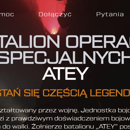
moc
Dołączyć
Pytania
TALION OPERA
SPECJALNYC
ATEY
TAŃ SIĘ CZĘŚCIĄ LEGEN
ształtowany przez wojnę. Jednostka bo
ludzi z prawdziwym doświadczeniem boj
do walki. Żołnierze batalionu „ATEY” po