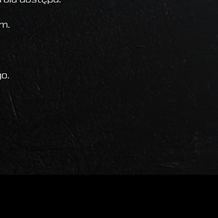
m.
o.