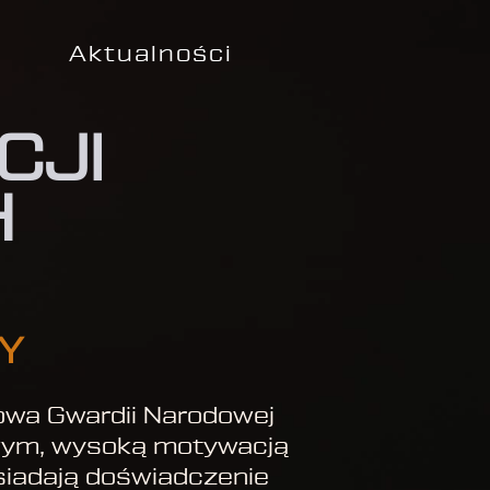
Aktualności
CJI
H
DY
jowa Gwardii Narodowej
owym, wysoką motywacją
siadają doświadczenie