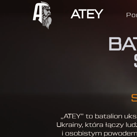
ATEY
Po
BA
S
„ATEY” to batalion uk
Ukrainy, która łączy 
i osobistym powodem 