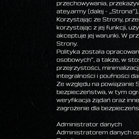
przechowywania, przekazyw
atey.army (dalej - „Strona”)
Korzystając ze Strony, prze
korzystając z jej funkcji, uż
akceptuje jej warunki. W p
Strony.
Polityka została opracowa
osobowych”, a także, w st
przejrzystości, minimalizac
integralności i poufności d
Ze względu na powiązanie 
bezpieczeństwa, w tym ogr
weryfikacja żądań oraz inn
zagrożenie dla bezpieczeńs
Administrator danych
Administratorem danych os