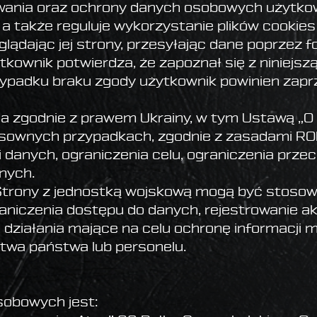
ania oraz ochrony danych osobowych użytkow
, a także reguluje wykorzystanie plików cookies
glądając jej strony, przesyłając dane poprzez 
ytkownik potwierdza, że zapoznał się z niniejszą 
rzypadku braku zgody użytkownik powinien zapr
na zgodnie z prawem Ukrainy, w tym Ustawą „O
osownych przypadkach, zgodnie z zasadami ROD
ji danych, ograniczenia celu, ograniczenia prz
anych.
Strony z jednostką wojskową mogą być stoso
aniczenia dostępu do danych, rejestrowanie a
e działania mające na celu ochronę informacji
twa państwa lub personelu.
obowych jest: