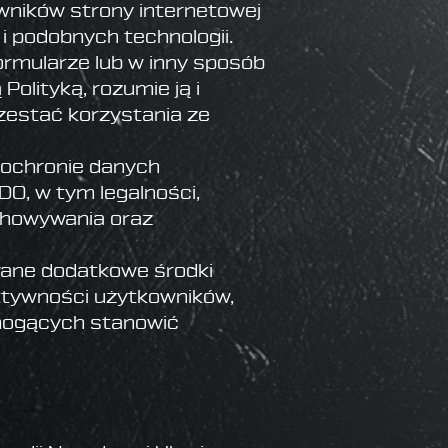
ników strony internetowej
 i podobnych technologii.
formularze lub w inny sposób
Polityką, rozumie ją i
zestać korzystania ze
 ochronie danych
O, w tym legalności,
echowywania oraz
wane dodatkowe środki
ktywności użytkowników,
 mogących stanowić