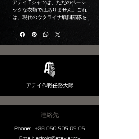
アテイ Tシャツは、ただのベーシ
ックな衣類ではありません。これ
は、現代のウクライナ戦闘部隊を
支援する象徴です。毎日任務を遂
行し、ウクライナのために戦い続
ける人々への支援を意味します。
特殊任務大隊「アテイ」の公式シ
ンボルが入ったこの黒いTシャツ
は、ミニマルなスタイル、個性、
そして意味を兼ね備えています。
シンプルなエンブレムデザインに
アテイ作戦任務大隊
より、軍関係者だけでなく、世界
中でウクライナを支援する人々に
も認識されるデザインとなってい
ます。
連絡先
すべての購入が、部隊の発展、装
Phone:
+38 050 505 05 05
備、そして戦闘準備の支援につな
Email:
admin@atey.army