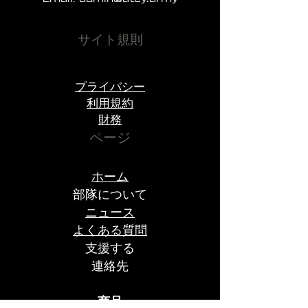
がります。
サイト規則
前線を支える者たちの象徴を身に
着けましょう。アテイファミリー
の一員になってください。
プライバシー
利用規約
財務
ページ
ホーム
部隊について
ニュース
よくある質問
支援する
連絡先
商品