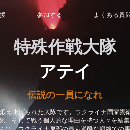
援
参加する
よくある質
特殊作戦大隊
アテイ
伝説の一員になれ
鍛え上げられた大隊です。ウクライナ国家親
気、そして戦う個人的な理由を持つ人々を結
ちは、ウクライナ東部の最も過酷な戦線での