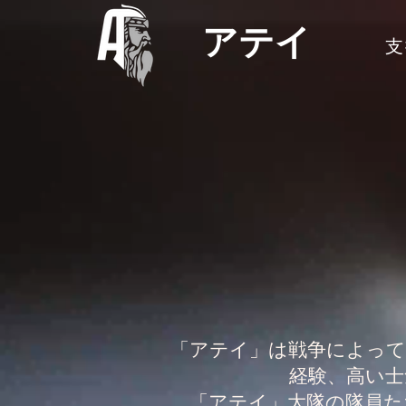
アテイ
支
「アテイ」は戦争によって
経験、高い士
「アテイ」大隊の隊員た