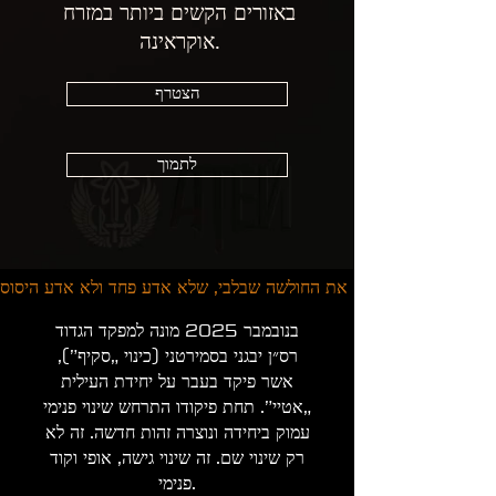
באזורים הקשים ביותר במזרח
אוקראינה.
הצטרף
לתמוך
בנובמבר 2025 מונה למפקד הגדוד
רס״ן יבגני בסמירטני (כינוי „סקיף”),
אשר פיקד בעבר על יחידת העילית
„אטיי”. תחת פיקודו התרחש שינוי פנימי
עמוק ביחידה ונוצרה זהות חדשה. זה לא
רק שינוי שם. זה שינוי גישה, אופי וקוד
פנימי.