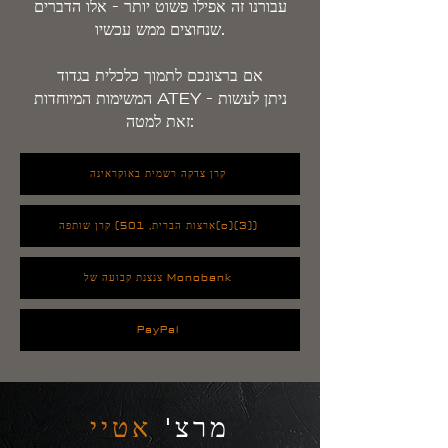
עבורנו זה אפילו פשוט יותר - אלו הדברים
שנחוצים ממש עכשיו.
אם ברצונכם לתמוך כלכלית בגדוד
המשימות המיוחדות ATEY - ניתן לעשות
זאת למטה:
קרן צדקה רשמית באוקראינה
קרן שותפה (ארצות הברית, 501(c)(3))
צנצנת קבועה של Monobank
PayPal
מרצ'
אטיי