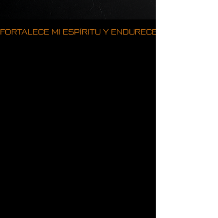
FORTALECE MI ESPÍRITU Y ENDURECE MI VOLUNTAD
Genera un
impacto
donde más
importa.
Tu apoyo contribuye a fortalecer las
operaciones en el mundo real,
proporcionar recursos esenciales y
mantener la preparación diaria.
Cada contribución beneficia