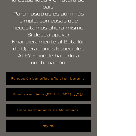
país.
Para nosotros es aún más
simple: son cosas que
necesitamos ahora mismo.
Si desea apoyar
financieramente al Batallón
de Operaciones Especiales
ATEY - puede hacerlo a
continuación:
Fundación benéfica oficial en Ucrania
Fondo asociado (EE. UU., 501(c)(3))
Bote permanente de Monobank
PayPal