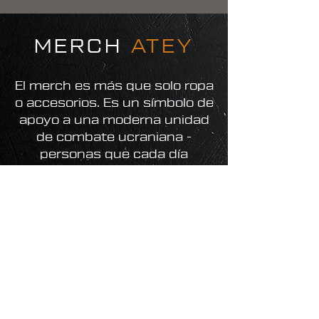
MERCH
ATEY
El merch es más que solo ropa
o accesorios. Es un símbolo de
apoyo a una moderna unidad
de combate ucraniana -
personas que cada día
cumplen misiones de
combate y continúan
luchando por Ucrania.
Aquí encontrarás productos
con la simbología del batallón
de propósito especial ATEY.
Cada compra ayuda a apoyar
a la unidad, su desarrollo,