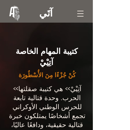
آتَي
كتيبة المهام الخاصة
آتِيْيْ
كُنْ جُزْءًا مِنَ الأُسْطُورَة
«آتِيْيْ» هي كتيبة صقلتها
الحرب. وحدة قتالية تابعة
للحرس الوطني الأوكراني
تجمع أشخاصًا يمتلكون خبرة
قتالية حقيقية، ودافعًا عاليًا،