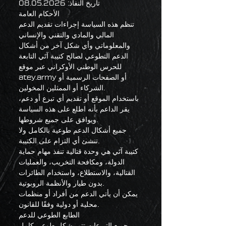
تاريخ النفاذ:
08.05.2026
الأحكام العامة
تنظم هذه السياسة إجراءات تقديم الدعم
المالي والمادي والتقني والإنساني
والمعلوماتي وأي شكل آخر من أشكال
الدعم التطوعي لصالح كتيبة آتَي التابعة
للحرس الوطني الأوكراني عبر موقع
atey.army أو الصفحات الرسمية أو
الشركاء أو الممثلين المخولين.
باستخدام الموقع أو تقديم أي تبرع أو دعم،
يقر الداعم بأنه اطلع على هذه السياسة
ويوافق على جميع شروطها.
جميع أشكال الدعم طوعية بالكامل ولا
تنشئ أي التزام على الكتيبة.
كتيبة آتَي هي وحدة قتالية تنفذ مهام حماية
الدولة، ومكافحة التخريب، والعمليات
القتالية، والاستطلاع، واستخدام الطائرات
بدون طيار والأنظمة الروبوتية.
يمكن أن يأتي الدعم من أفراد أو منظمات
محلية أو دولية وفقًا للقانون.
الطابع الطوعي للدعم