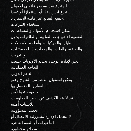
جميع التبرعات تتم بشكل طوعي كامل.
المتبرع يقر بمصدر قانوني للأموال.
التبرع ليس دفعًا أو استثمارًا أو عقدًا.
جميع المبالغ غير قابلة للاسترداد.
استخدام التبرعات
يمكن استخدام الأموال والمساعدات
لتغطية الاحتياجات القتالية، والطائرات بدون
طيار، والمركبات، وأنظمة الاتصالات،
والطاقة، والطب، والمعدات، واللوجستيات،
والتدريب.
يحق لإدارة الوحدة تحديد الأولويات حسب
الحاجة العملياتية.
الدعم الدولي
يمكن استقبال الدعم من الخارج وفق
القوانين المعمول بها.
الخصوصية والأمن
قد لا يتم الكشف عن بعض المعلومات
لأسباب أمنية.
تحديد المسؤولية
لا تتحمل الإدارة مسؤولية الأعطال أو
التأخيرات أو القوة القاهرة.
مصادر محظورة