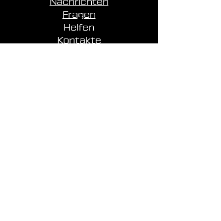
Nachrichten
Fragen
Helfen
Kontakte
Merchandise
Zahlung und Lieferung
SITEMAP
NUTZUNGSREGELN
Datenschutz
Nutzung
Finanzen