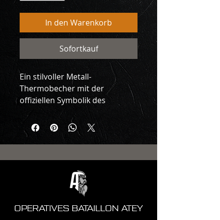
In den Warenkorb
Sofortkauf
Ein stilvoller Metall-
Thermobecher mit der 
offiziellen Symbolik des 
Einsatzbataillons ATEY. Perfekt 
für Kaffee, Tee und die „5 
Minuten Ruhe“ im Feld, die es 
eigentlich nie gibt 😄
Praktisches Design, robuster 
Körper und ein 
minimalistischer taktischer Stil 
für alle, die eine moderne 
ukrainische Kampfeinheit 
OPERATIVES BATAILLON ATEY
unterstützen.