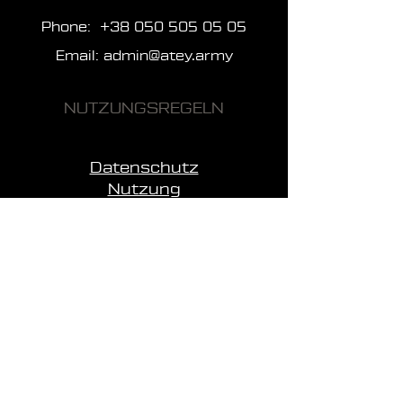
Phone:
+38 050 505 05 05
Email:
admin@atey.army
NUTZUNGSREGELN
Datenschutz
Nutzung
Finanzen
SEITEN
Startseite
Über die Einheit
Nachrichten
Fragen
Helfen
Kontakte